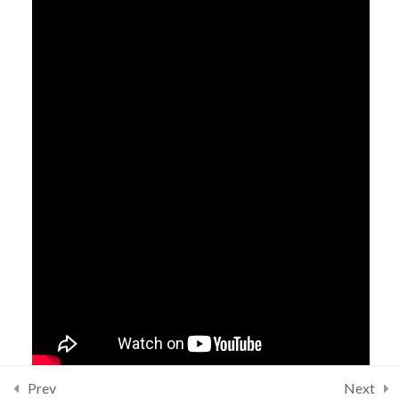
Family Support / Support
Systems
Italiano
Job Development
Português (Brazil)
Recreation
Specialty Topics
Prev
Next